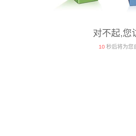
对不起,您
10
秒后将为您