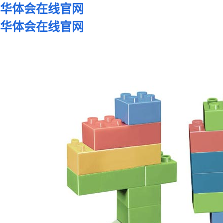
华体会在线官网
华体会在线官网